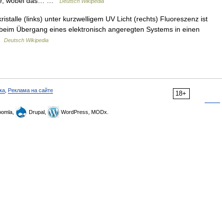
rgie, wobei das… …
Deutsch Wikipedia
istalle (links) unter kurzwelligem UV Licht (rechts) Fluoreszenz ist
t beim Übergang eines elektronisch angeregten Systems in einen
 …
Deutsch Wikipedia
ка
,
Реклама на сайте
18+
omla,
Drupal,
WordPress, MODx.