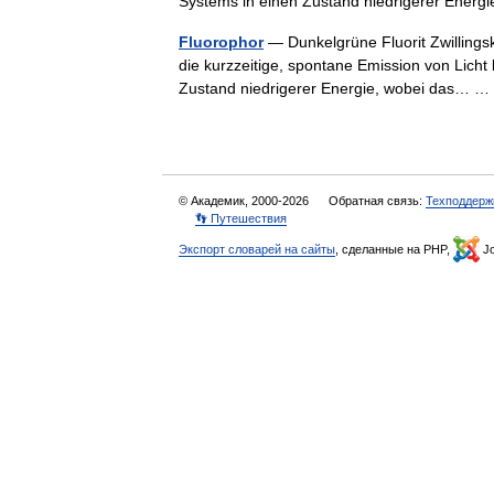
Systems in einen Zustand niedrigerer Ene
Fluorophor
— Dunkelgrüne Fluorit Zwillingskr
die kurzzeitige, spontane Emission von Lich
Zustand niedrigerer Energie, wobei das…
© Академик, 2000-2026
Обратная связь:
Техподдерж
👣 Путешествия
Экспорт словарей на сайты
, сделанные на PHP,
Jo