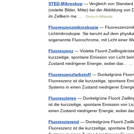
STED-Mikroskop
— Vergleich von Standard 
(violette Bilder, Mitte) bei der Abbildung vo
im Zellkern me …
Deutsch Wikipedia
Fluoreszenzmikroskopie
— Fluoreszenzmikr
Lichtmikroskopie. Sie beruht auf dem physika
sogenannte Fluorochrome, mit Licht einer
Fluoreszenz
— Violette Fluorit Zwillingskrist
kurzzeitige, spontane Emission von Licht be
Zustand niedrigerer Energie, wobei das…
Fluoreszenzfarbstoff
— Dunkelgrüne Fluorit Z
Fluoreszenz ist die kurzzeitige, spontane E
Systems in einen Zustand niedrigerer Ene
Fluoreszieren
— Dunkelgrüne Fluorit Zwilling
ist die kurzzeitige, spontane Emission von L
einen Zustand niedrigerer Energie, wobei
Fluoreszierend
— Dunkelgrüne Fluorit Zwillin
Fluoreszenz ist die kurzzeitige, spontane E