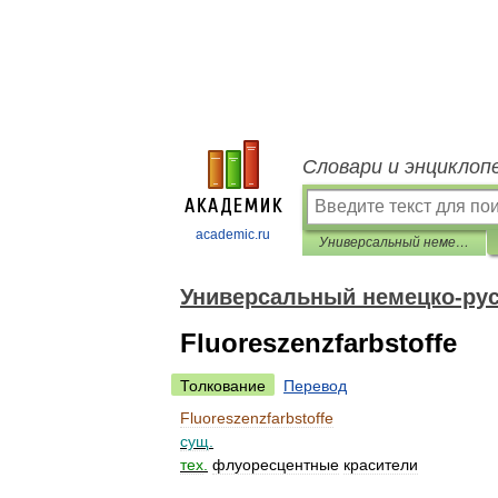
Словари и энциклоп
academic.ru
Универсальный немецко-русский словарь
Универсальный немецко-рус
Fluoreszenzfarbstoffe
Толкование
Перевод
Fluoreszenzfarbstoffe
сущ
.
тех
.
флуоресцентные
красители