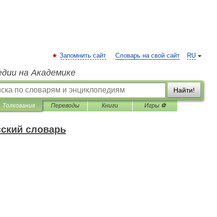
Запомнить сайт
Словарь на свой сайт
RU
едии на Академике
Найти!
Толкования
Переводы
Книги
Игры ⚽
ский словарь