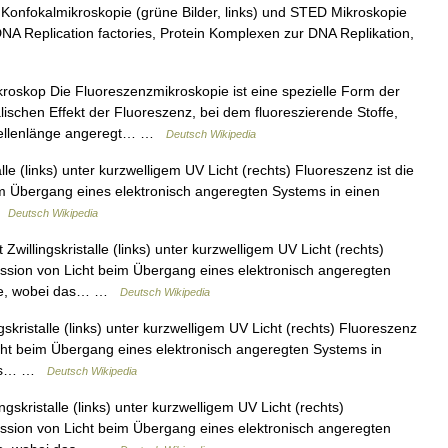
Konfokalmikroskopie (grüne Bilder, links) und STED Mikroskopie
n DNA Replication factories, Protein Komplexen zur DNA Replikation,
oskop Die Fluoreszenzmikroskopie ist eine spezielle Form der
lischen Effekt der Fluoreszenz, bei dem fluoreszierende Stoffe,
 Wellenlänge angeregt… …
Deutsch Wikipedia
alle (links) unter kurzwelligem UV Licht (rechts) Fluoreszenz ist die
im Übergang eines elektronisch angeregten Systems in einen
 …
Deutsch Wikipedia
willingskristalle (links) unter kurzwelligem UV Licht (rechts)
mission von Licht beim Übergang eines elektronisch angeregten
rgie, wobei das… …
Deutsch Wikipedia
skristalle (links) unter kurzwelligem UV Licht (rechts) Fluoreszenz
icht beim Übergang eines elektronisch angeregten Systems in
 das… …
Deutsch Wikipedia
gskristalle (links) unter kurzwelligem UV Licht (rechts)
mission von Licht beim Übergang eines elektronisch angeregten